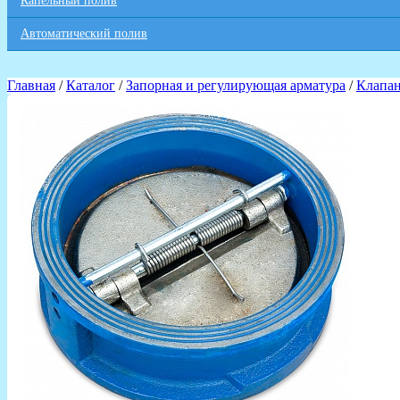
Капельный полив
Автоматический полив
Главная
/
Каталог
/
Запорная и регулирующая арматура
/
Клапа