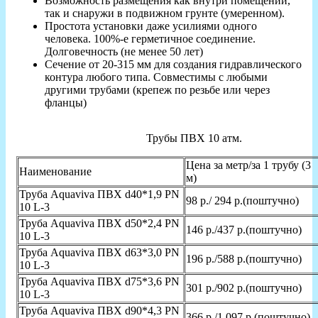
Возможность размещения как внутри помещений,
так и снаружи в подвижном грунте (умеренном).
Простота установки даже усилиями одного
человека. 100%-е герметичное соединение.
Долговечность (не менее 50 лет)
Сечение от 20-315 мм для создания гидравлического
контура любого типа. Совместимы с любыми
другими трубами (крепеж по резьбе или через
фланцы)
Трубы ПВХ 10 атм.
Цена за метр/за 1 трубу (3
Наименование
м)
Труба Aquaviva ПВХ d40*1,9 PN
98 р./ 294 р.(поштучно)
10 L-3
Труба Aquaviva ПВХ d50*2,4 PN
146 р./437 р.(поштучно)
10 L-3
Труба Aquaviva ПВХ d63*3,0 PN
196 р./588 р.(поштучно)
10 L-3
Труба Aquaviva ПВХ d75*3,6 PN
301 р./902 р.(поштучно)
10 L-3
Труба Aquaviva ПВХ d90*4,3 PN
366 р./1 097 р.(поштучно)