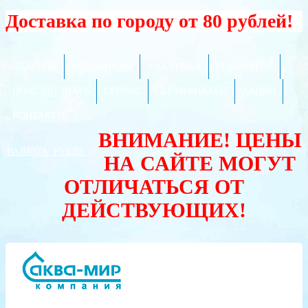
Доставка по городу от 80 рублей!
ГЛАВНАЯ
ОПТОВИКАМ
РАССРОЧКА
РЕКВИЗИТЫ
ПОЛЕЗНО ЗНАТЬ
СЕРВИС
СЕРТИФИКАТЫ
АКЦИИ
КОНТАКТЫ
ВНИМАНИЕ! ЦЕНЫ
ВАЛЮТА:
РУБЛЬ
НА САЙТЕ МОГУТ
ОТЛИЧАТЬСЯ ОТ
ДЕЙСТВУЮЩИХ!