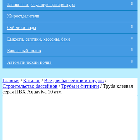
Запорная и регулирующая арматура
Жироотделители
Счётчики воды
Емкости, септики, кессоны, баки
Капельный полив
Автоматический полив
Главная
/
Каталог
/
Все для бaссейнов и прудов
/
Строительство бассейнов
/
Трубы и фитинги
/ Труба клеевая
серая ПВХ Aquaviva 10 атм