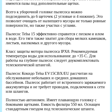
имеются пазы под дополнительные щетки.
Всего к уборочной головке пылесоса можно
подсоединить до 6 щеточек (2 угловые и 4 нижние). Это
позволит очищать от налипшего мусора не только ровные
поверхности, но также участки с углами.
Пылесос Telsa 15 эффективно справится с песком и илом
в воде. Его тяги также хватит для сбора мелких камешков,
листьев, насекомых и другого мусора.
Класс защиты мотора пылесоса IPX8. Рекомендуемая
температура воды для использования: до +35 С. Для
работы на глубине пылесос следует доукомплектовать
телескопической штангой.
Пылесос Кокидо Telsa EV15CBX/EU рассчитан на
обслуживание небольших и средних домашних
бассейнов. Пылесос работает от встроенного заряжаемого
аккумулятора и не требует проводов, подключения к сети
или шлангов.
Полностью автономен. Имеет плавающую головку с
боковыми щетками. Емкость фильтра 550 мл. Оснащен
стандартным гнездом под телескопические штанги.