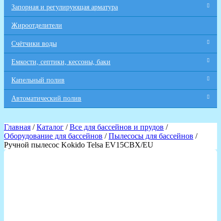
Запорная и регулирующая арматура
Жироотделители
Счётчики воды
Емкости, септики, кессоны, баки
Капельный полив
Автоматический полив
Главная
/
Каталог
/
Все для бaссейнов и прудов
/
Оборудование для бассейнов
/
Пылесосы для бассейнов
/
Ручной пылесос Kokido Telsa EV15CBX/EU