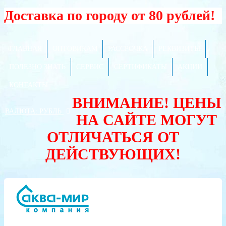
Доставка по городу от 80 рублей!
ГЛАВНАЯ
ОПТОВИКАМ
РАССРОЧКА
РЕКВИЗИТЫ
ПОЛЕЗНО ЗНАТЬ
СЕРВИС
СЕРТИФИКАТЫ
АКЦИИ
КОНТАКТЫ
ВНИМАНИЕ! ЦЕНЫ
ВАЛЮТА:
РУБЛЬ
НА САЙТЕ МОГУТ
ОТЛИЧАТЬСЯ ОТ
ДЕЙСТВУЮЩИХ!