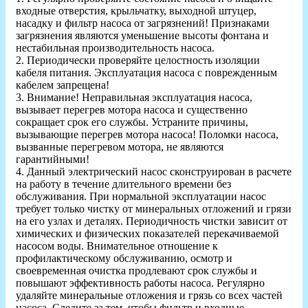
входные отверстия, крыльчатку, выходной штуцер,
насадку и фильтр насоса от загрязнений! Признаками
загрязнения являются уменьшение высоты фонтана и
нестабильная производительность насоса.
2. Периодически проверяйте целостность изоляции
кабеля питания. Эксплуатация насоса с поврежденным
кабелем запрещена!
3. Внимание! Неправильная эксплуатация насоса,
вызывает перегрев мотора насоса и существенно
сокращает срок его службы. Устраните причины,
вызывающие перегрев мотора насоса! Поломки насоса,
вызванные перегревом мотора, не являются
гарантийными!
4. Данный электрический насос сконструирован в расчете
на работу в течение длительного времени без
обслуживания. При нормальной эксплуатации насос
требует только чистку от минеральных отложений и грязи
на его узлах и деталях. Периодичность чистки зависит от
химических и физических показателей перекачиваемой
насосом воды. Внимательное отношение к
профилактическому обслуживанию, осмотр и
своевременная очистка продлевают срок службы и
повышают эффективность работы насоса. Регулярно
удаляйте минеральные отложения и грязь со всех частей
насоса. Следите за тем, чтобы фильтр и входные