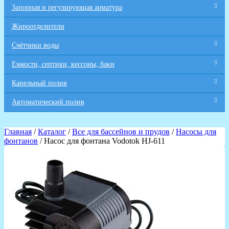
Запорная и регулирующая арматура
Жироотделители
Счётчики воды
Емкости, септики, кессоны, баки
Капельный полив
Автоматический полив
Главная
/
Каталог
/
Все для бaссейнов и прудов
/
Насосы для
фонтанов
/ Насос для фонтана Vodotok HJ-611