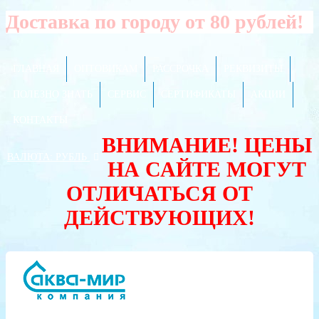
Доставка по городу от 80 рублей!
ГЛАВНАЯ
ОПТОВИКАМ
РАССРОЧКА
РЕКВИЗИТЫ
ПОЛЕЗНО ЗНАТЬ
СЕРВИС
СЕРТИФИКАТЫ
АКЦИИ
КОНТАКТЫ
ВНИМАНИЕ! ЦЕНЫ
ВАЛЮТА:
РУБЛЬ
НА САЙТЕ МОГУТ
ОТЛИЧАТЬСЯ ОТ
ДЕЙСТВУЮЩИХ!