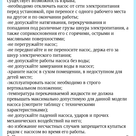
существует возможность взрыва;
-необходимо отключать насос от сети электропитания
перед установкой, при переносе с одного рабочего места
на другое и по окончании работы;
-не допускайте натягивания, перекручивания и
попадания под различные грузы шнура электропитания, а
также соприкосновения его с горячими, острыми и
масляными поверхностями;
-не перегружайте насос;
-не передвигайте и не переносите насос, держа его за
шнур электрического питания;
-не допускайте работы насоса без воды;
-не допускайте замерзания воды в насосе;
-храните насос в сухом помещении, в недоступном для
детей месте;
-эксплуатировать насос необходимо в строго
вертикальном положении;
-температура перекачиваемой жидкости не должна
превышать максимально допустимую для данной модели
насоса (смотрите таблицу с техническими
характеристиками);
-не допускайте падений насоса, ударов и прочих
механических воздействий на него;
-во избежание несчастных случаев запрещается купаться
рядом с насосом во время его работы.