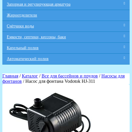
Запорная и регулирующая арматура
Жироотделители
Счётчики воды
Емкости, септики, кессоны, баки
Капельный полив
Автоматический полив
Главная
/
Каталог
/
Все для бaссейнов и прудов
/
Насосы для
фонтанов
/ Насос для фонтана Vodotok HJ-311