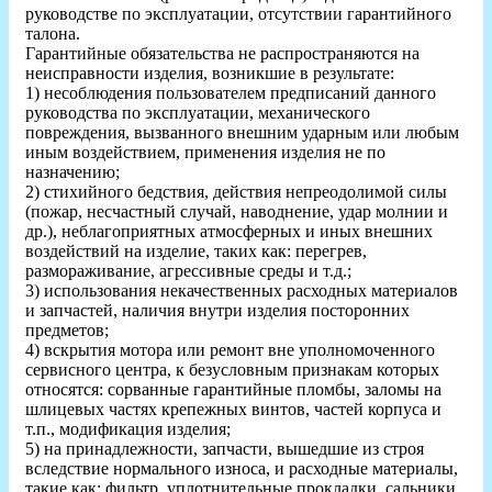
руководстве по эксплуатации, отсутствии гарантийного
талона.
Гарантийные обязательства не распространяются на
неисправности изделия, возникшие в результате:
1) несоблюдения пользователем предписаний данного
руководства по эксплуатации, механического
повреждения, вызванного внешним ударным или любым
иным воздействием, применения изделия не по
назначению;
2) стихийного бедствия, действия непреодолимой силы
(пожар, несчастный случай, наводнение, удар молнии и
др.), неблагоприятных атмосферных и иных внешних
воздействий на изделие, таких как: перегрев,
размораживание, агрессивные среды и т.д.;
3) использования некачественных расходных материалов
и запчастей, наличия внутри изделия посторонних
предметов;
4) вскрытия мотора или ремонт вне уполномоченного
сервисного центра, к безусловным признакам которых
относятся: сорванные гарантийные пломбы, заломы на
шлицевых частях крепежных винтов, частей корпуса и
т.п., модификация изделия;
5) на принадлежности, запчасти, вышедшие из строя
вследствие нормального износа, и расходные материалы,
такие как: фильтр, уплотнительные прокладки, сальники,