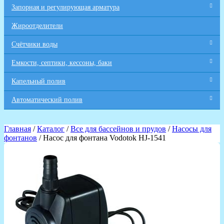
Запорная и регулирующая арматура
Жироотделители
Счётчики воды
Емкости, септики, кессоны, баки
Капельный полив
Автоматический полив
Главная
/
Каталог
/
Все для бaссейнов и прудов
/
Насосы для
фонтанов
/ Насос для фонтана Vodotok HJ-1541