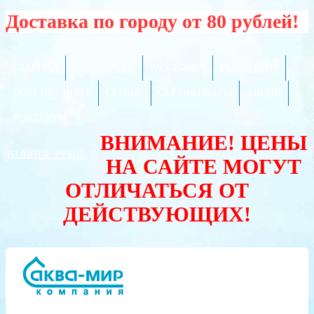
Доставка по городу от 80 рублей!
ГЛАВНАЯ
ОПТОВИКАМ
РАССРОЧКА
РЕКВИЗИТЫ
ПОЛЕЗНО ЗНАТЬ
СЕРВИС
СЕРТИФИКАТЫ
АКЦИИ
КОНТАКТЫ
ВНИМАНИЕ! ЦЕНЫ
ВАЛЮТА:
РУБЛЬ
НА САЙТЕ МОГУТ
ОТЛИЧАТЬСЯ ОТ
ДЕЙСТВУЮЩИХ!