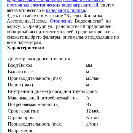
проточных электрических водонагревателей
, систем
автоматического и
капельного полива
.
Здесь на сайте и в магазине "Кулеры, Фильтры,
Автополив, Насосы,
Отопление
, Водоочистка", по
адресу: г. Оренбург, ул.Транспортная 8 представлен
обширный ассортимент моделей, среди которого вы
сможете выбрать фильтры, оптимально подходящие по
всем параметрам.
Характеристики:
Диаметр выходного отверстия
Вход/Выход
мм
Высота всас
м
Производительность (max)
м3/час
Напор (max)
м.
Внутренний диаметр обсадной трубы
дюйм
Максимальный потребляемый ток
А
Потребляемая мощность
Вт
Срок гарантии:
12 мес.
Страна пр-ва:
Китай
Производительность (max)
л/мин
Напряжение: