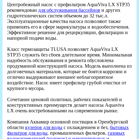
Центробежный насос с префильтром AquaViva LX STP35
рекомендован
для обслуживания бассейнов
и других
гидротехнических систем объемом до 32 тыс.л.
Эксплуатационные качества насоса позволяют также
применять его в сфере марикультуры и водообеспечения.
Эффективное решение для рециркуляции, фильтрации и
напорной подачи воды.
Класс термозащиты TI.USA позволяет AquaViva LX
STP35 служить без сбоев длительное время. Минимальная
надобность обслуживания и ремонта обусловлена
продуманной конструкцией насоса. Модель выполнена из
долговечных материалов, которые не боятся коррозии и
отлично выдерживают внешнее неблагоприятное
воздействие. Насос имеет префильтр грубой очистки от
крупного мусора.
Сочетание ценовой политики, рабочих показателей и
конструктивных преимуществ делает насосы Aquaviva
LX очень востребованными на современном рынке.
Компания Аквамир основной поствщик в Оренбургской
области
кулеров для воды
с охлаждением и без,
бытовых
фильтров для воды
, промышленных фильтров,
газовых
водонагревателей (колонок) и накопительных и