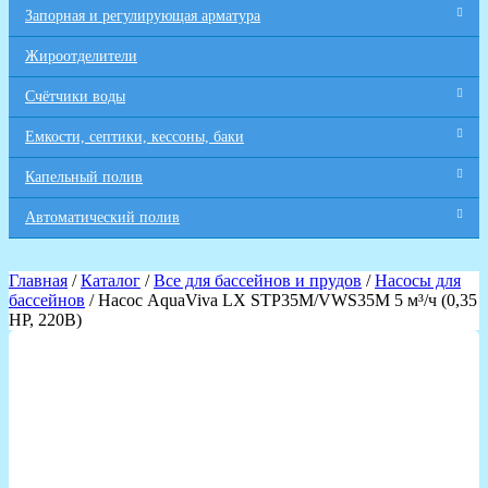
Запорная и регулирующая арматура
Жироотделители
Счётчики воды
Емкости, септики, кессоны, баки
Капельный полив
Автоматический полив
Главная
/
Каталог
/
Все для бaссейнов и прудов
/
Насосы для
бассейнов
/ Насос AquaViva LX STP35M/VWS35M 5 м³/ч (0,35
HP, 220В)