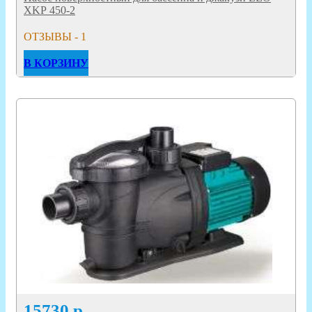
XKР 450-2
ОТЗЫВЫ - 1
В КОРЗИНУ
15730
р.