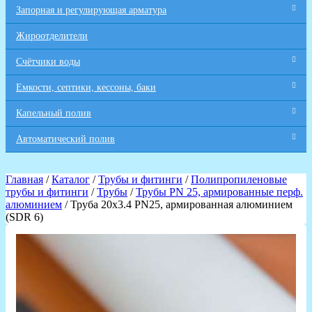
Запорная и регулирующая арматура
Жироотделители
Счётчики воды
Емкости, септики, кессоны, баки
Капельный полив
Автоматический полив
Главная
/
Каталог
/
Трубы и фитинги
/
Полипропиленовые
трубы и фитинги
/
Трубы
/
Трубы PN 25, армированные перф.
алюминием
/ Труба 20х3.4 PN25, армированная алюминием
(SDR 6)