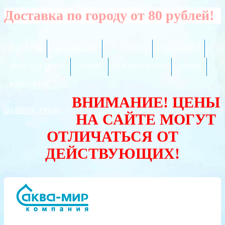
Доставка по городу от 80 рублей!
ГЛАВНАЯ
ОПТОВИКАМ
РАССРОЧКА
РЕКВИЗИТЫ
ПОЛЕЗНО ЗНАТЬ
СЕРВИС
СЕРТИФИКАТЫ
АКЦИИ
КОНТАКТЫ
ВНИМАНИЕ! ЦЕНЫ
ВАЛЮТА:
РУБЛЬ
НА САЙТЕ МОГУТ
ОТЛИЧАТЬСЯ ОТ
ДЕЙСТВУЮЩИХ!