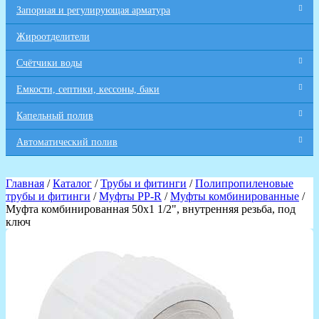
Запорная и регулирующая арматура
Жироотделители
Счётчики воды
Емкости, септики, кессоны, баки
Капельный полив
Автоматический полив
Главная
/
Каталог
/
Трубы и фитинги
/
Полипропиленовые
трубы и фитинги
/
Муфты PP-R
/
Муфты комбинированные
/
Муфта комбинированная 50х1 1/2", внутренняя резьба, под
ключ