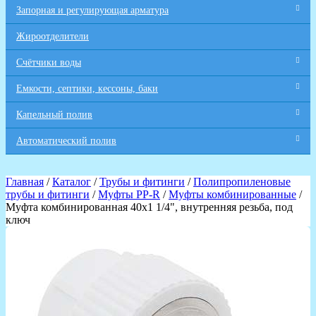
Запорная и регулирующая арматура
Жироотделители
Счётчики воды
Емкости, септики, кессоны, баки
Капельный полив
Автоматический полив
Главная
/
Каталог
/
Трубы и фитинги
/
Полипропиленовые
трубы и фитинги
/
Муфты PP-R
/
Муфты комбинированные
/
Муфта комбинированная 40х1 1/4", внутренняя резьба, под
ключ