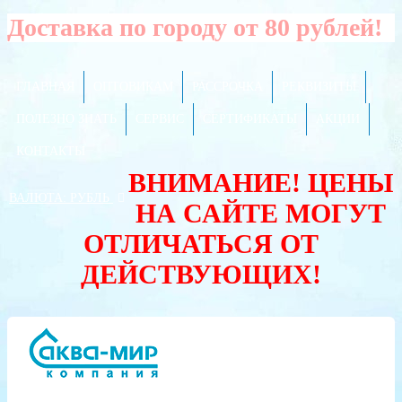
Доставка по городу от 80 рублей!
ГЛАВНАЯ
ОПТОВИКАМ
РАССРОЧКА
РЕКВИЗИТЫ
ПОЛЕЗНО ЗНАТЬ
СЕРВИС
СЕРТИФИКАТЫ
АКЦИИ
КОНТАКТЫ
ВНИМАНИЕ! ЦЕНЫ
ВАЛЮТА:
РУБЛЬ
НА САЙТЕ МОГУТ
ОТЛИЧАТЬСЯ ОТ
ДЕЙСТВУЮЩИХ!