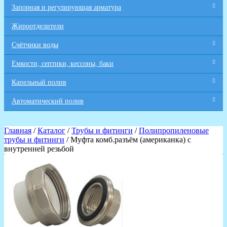
Запорная и регулирующая арматура
Жироотделители
Счётчики воды
Емкости, септики, кессоны, баки
Капельный полив
Автоматический полив
Главная
/
Каталог
/
Трубы и фитинги
/
Полипропиленовые
трубы и фитинги
/ Муфта комб.разъём (американка) с
внутренней резьбой