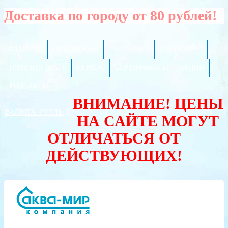
Доставка по городу от 80 рублей!
ГЛАВНАЯ
ОПТОВИКАМ
РАССРОЧКА
РЕКВИЗИТЫ
ПОЛЕЗНО ЗНАТЬ
СЕРВИС
СЕРТИФИКАТЫ
АКЦИИ
КОНТАКТЫ
ВНИМАНИЕ! ЦЕНЫ
ВАЛЮТА:
РУБЛЬ
НА САЙТЕ МОГУТ
ОТЛИЧАТЬСЯ ОТ
ДЕЙСТВУЮЩИХ!