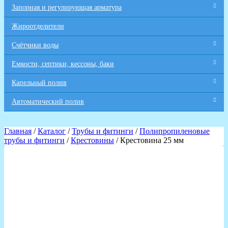
Запорная и регулирующая арматура
Жироотделители
Счётчики воды
Емкости, септики, кессоны, баки
Капельный полив
Автоматический полив
Главная
/
Каталог
/
Трубы и фитинги
/
Полипропиленовые
трубы и фитинги
/
Крестовины
/ Крестовина 25 мм