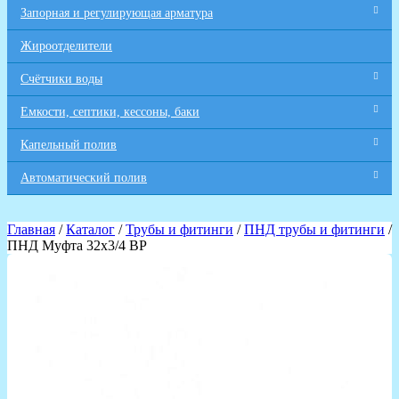
Запорная и регулирующая арматура
Жироотделители
Счётчики воды
Емкости, септики, кессоны, баки
Капельный полив
Автоматический полив
Главная
/
Каталог
/
Трубы и фитинги
/
ПНД трубы и фитинги
/
ПНД Муфта 32х3/4 ВР