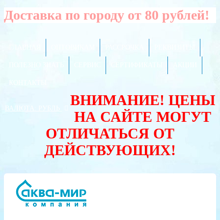
Доставка по городу от 80 рублей!
ГЛАВНАЯ
ОПТОВИКАМ
РАССРОЧКА
РЕКВИЗИТЫ
ПОЛЕЗНО ЗНАТЬ
СЕРВИС
СЕРТИФИКАТЫ
АКЦИИ
КОНТАКТЫ
ВНИМАНИЕ! ЦЕНЫ
ВАЛЮТА:
РУБЛЬ
НА САЙТЕ МОГУТ
ОТЛИЧАТЬСЯ ОТ
ДЕЙСТВУЮЩИХ!