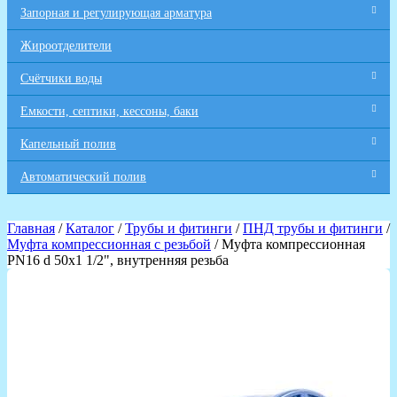
Запорная и регулирующая арматура
Жироотделители
Счётчики воды
Емкости, септики, кессоны, баки
Капельный полив
Автоматический полив
Главная
/
Каталог
/
Трубы и фитинги
/
ПНД трубы и фитинги
/
Муфта компрессионная с резьбой
/ Муфта компрессионная
PN16 d 50x1 1/2", внутренняя резьба