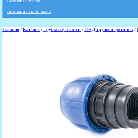
Капельный полив
Автоматический полив
Главная
/
Каталог
/
Трубы и фитинги
/
ПНД трубы и фитинги
/