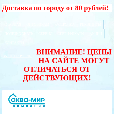
Доставка по городу от 80 рублей!
ГЛАВНАЯ
ОПТОВИКАМ
РАССРОЧКА
РЕКВИЗИТЫ
ПОЛЕЗНО ЗНАТЬ
СЕРВИС
СЕРТИФИКАТЫ
АКЦИИ
КОНТАКТЫ
ВНИМАНИЕ! ЦЕНЫ
ВАЛЮТА:
РУБЛЬ
НА САЙТЕ МОГУТ
ОТЛИЧАТЬСЯ ОТ
ДЕЙСТВУЮЩИХ!