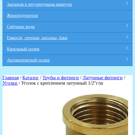
Запорная и регулирующая арматура
Жироотделители
Счётчики воды
Емкости, септики, кессоны, баки
Капельный полив
Автоматический полив
Главная
/
Каталог
/
Трубы и фитинги
/
Латунные фитинги
/
Уголки
/ Уголок с креплением латунный 1/2"г/ш