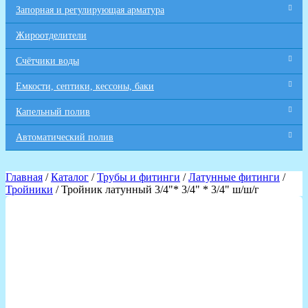
Запорная и регулирующая арматура
Жироотделители
Счётчики воды
Емкости, септики, кессоны, баки
Капельный полив
Автоматический полив
Главная
/
Каталог
/
Трубы и фитинги
/
Латунные фитинги
/
Тройники
/ Тройник латунный 3/4"* 3/4" * 3/4" ш/ш/г