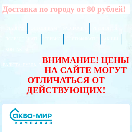
Доставка по городу от 80 рублей!
ГЛАВНАЯ
ОПТОВИКАМ
РАССРОЧКА
РЕКВИЗИТЫ
ПОЛЕЗНО ЗНАТЬ
СЕРВИС
СЕРТИФИКАТЫ
АКЦИИ
КОНТАКТЫ
ВНИМАНИЕ! ЦЕНЫ
ВАЛЮТА:
РУБЛЬ
НА САЙТЕ МОГУТ
ОТЛИЧАТЬСЯ ОТ
ДЕЙСТВУЮЩИХ!