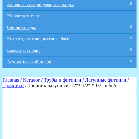
Запорная и регулирующая арматура
Жироотделители
Счётчики воды
Емкости, септики, кессоны, баки
Капельный полив
Автоматический полив
Главная
/
Каталог
/
Трубы и фитинги
/
Латунные фитинги
/
Тройники
/ Тройник латунный 1/2"* 1/2" * 1/2" ш/ш/г