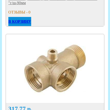
"г/ш-90мм
ОТЗЫВЫ - 0
В КОРЗИНУ
317.77
р.