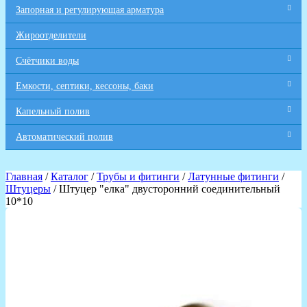
Запорная и регулирующая арматура
Жироотделители
Счётчики воды
Емкости, септики, кессоны, баки
Капельный полив
Автоматический полив
Главная
/
Каталог
/
Трубы и фитинги
/
Латунные фитинги
/
Штуцеры
/ Штуцер "елка" двусторонний соединительный
10*10