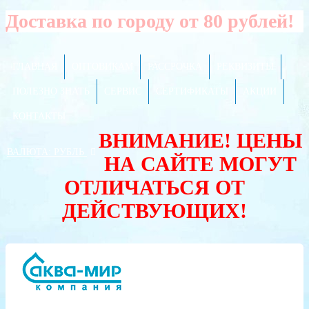
Доставка по городу от 80 рублей!
ГЛАВНАЯ
ОПТОВИКАМ
РАССРОЧКА
РЕКВИЗИТЫ
ПОЛЕЗНО ЗНАТЬ
СЕРВИС
СЕРТИФИКАТЫ
АКЦИИ
КОНТАКТЫ
ВНИМАНИЕ! ЦЕНЫ
ВАЛЮТА:
РУБЛЬ
НА САЙТЕ МОГУТ
ОТЛИЧАТЬСЯ ОТ
ДЕЙСТВУЮЩИХ!