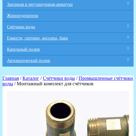
Запорная и регулирующая арматура
Жироотделители
Счётчики воды
Емкости, септики, кессоны, баки
Капельный полив
Автоматический полив
Главная
/
Каталог
/
Счётчики воды
/
Промышленные счётчики
воды
/ Монтажный комплект для счётчиков