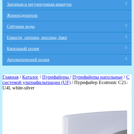
Запорная и регулирующая арматура
Жироотделители
Счётчики воды
Емкости, септики, кессоны, баки
Капельный полив
Автоматический полив
Главная
/
Каталог
/
Пурифайеры
/
Пурифайеры напольные
/
С
системой ультрафильтрации (UF)
/ Пурифайер Ecotronic C21-
U4L white-silver