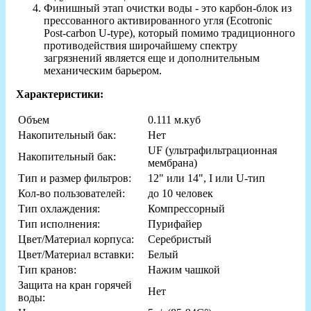
Финишный этап очистки воды - это карбон-блок из
прессованного активированного угля (Ecotronic
Post-carbon U-type), который помимо традиционного
противодействия широчайшему спектру
загрязнений является еще и дополнительным
механическим барьером.
Характеристики:
Объем
0.111 м.куб
Накопительный бак:
Нет
UF (ультрафильтрационная
Накопительный бак:
мембрана)
Тип и размер фильтров:
12" или 14", I или U-тип
Кол-во пользователей:
до 10 человек
Тип охлаждения:
Компрессорный
Тип исполнения:
Пурифайер
Цвет/Материал корпуса:
Серебристый
Цвет/Материал вставки:
Белый
Тип кранов:
Нажим чашкой
Защита на кран горячей
Нет
воды: