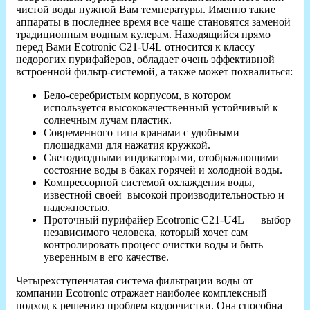
чистой воды нужной Вам температуры. Именно такие
аппараты в последнее время все чаще становятся заменой
традиционным водным кулерам. Находящийся прямо
перед Вами Ecotronic C21-U4L относится к классу
недорогих пурифайеров, обладает очень эффективной
встроенной фильтр-системой, а также может похвалиться:
Бело-серебристым корпусом, в котором
используется высококачественный устойчивый к
солнечным лучам пластик.
Современного типа кранами с удобными
площадками для нажатия кружкой.
Светодиодными индикаторами, отображающими
состояние воды в баках горячей и холодной воды.
Компрессорной системой охлаждения воды,
известной своей высокой производительностью и
надежностью.
Проточный пурифайер Ecotronic C21-U4L — выбор
независимого человека, который хочет сам
контролировать процесс очистки воды и быть
уверенным в его качестве.
Четырехступенчатая система фильтрации воды от
компании Ecotronic отражает наиболее комплексный
подход к решению проблем водоочистки. Она способна