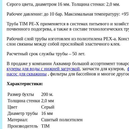
Серого цвета, диаметром 16 мм. Толщина стенки: 2,0 мм.
Рабочее давление: до 10 бар. Максимальная температуру: +95
Труба TIM PE-X применяется в системах питьевого и хозяйст
почвенного подогрева, а также в составе технологических тр
Рабочий слой трубы изготовлен из полиэтилена PEX-а. Кон
слои связаны между собой прослойкой эластичного клея.
Расчетный срок службы трубы – 50 лет.
В продаже у компании Аквамир большой ассортимент товар
кулеры для воды с нижней загрузкой
, запчасти для кулеров,
насос для скважины
, фильтры для бассейнов и многое другое
Характеристики:
Размер бухты
200 м.
Толщина стенки
2,0 мм
Цвет
Серый
Диаметр трубы
16 мм
Материал:
Сшитый полиэтилен
Производитель
TIM