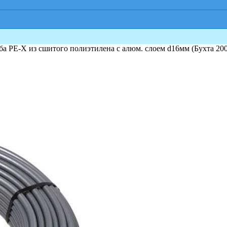
уба PE-X из сшитого полиэтилена с алюм. слоем d16мм (Бухта 20