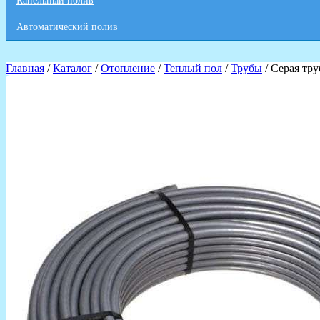
Капельный полив
Автоматический полив
Главная
/
Каталог
/
Отопление
/
Теплый пол
/
Трубы
/ Серая тр