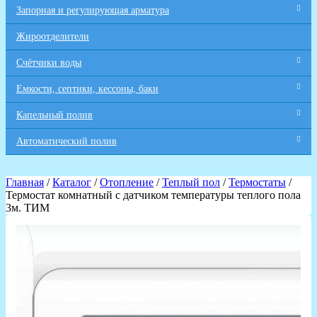
Запорная и регулирующая арматура
Жироотделители
Счётчики воды
Емкости, септики, кессоны, баки
Капельный полив
Автоматический полив
Главная
/
Каталог
/
Отопление
/
Теплый пол
/
Термостаты
/
Термостат комнатный с датчиком температуры теплого пола
3м. ТИМ