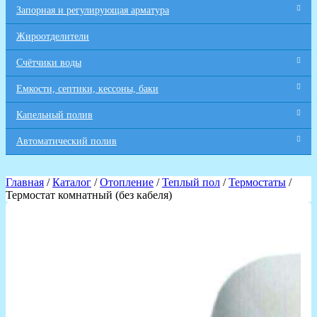
Запорная и регулирующая арматура
Жироотделители
Счётчики воды
Емкости, септики, кессоны, баки
Капельный полив
Автоматический полив
Главная
/
Каталог
/
Отопление
/
Теплый пол
/
Термостаты
/
Термостат комнатный (без кабеля)