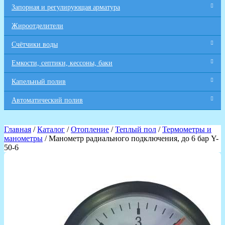
Запорная и регулирующая арматура
Жироотделители
Счётчики воды
Емкости, септики, кессоны, баки
Капельный полив
Автоматический полив
Главная
/
Каталог
/
Отопление
/
Теплый пол
/
Термометры и
манометры
/ Манометр радиального подключения, до 6 бар Y-
50-6