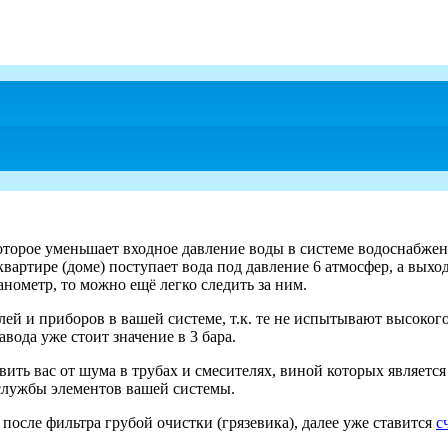
которое уменьшает входное давление воды в системе водоснабжен
квартире (доме) поступает вода под давление 6 атмосфер, а выхо
анометр, то можно ещё легко следить за ним.
елей и приборов в вашей системе, т.к. те не испытывают высоког
завода уже стоит значение в 3 бара.
ть вас от шума в трубах и смесителях, виной которых является
 службы элементов вашей системы.
 после фильтра грубой очистки (грязевика), далее уже ставится
с