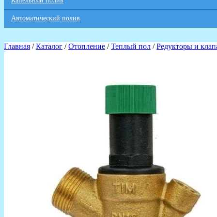
Капельный полив
Автоматический полив
Главная
/
Каталог
/
Отопление
/
Теплый пол
/
Редукторы и кла