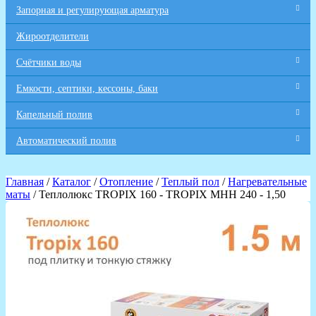
Запорная и регулирующая арматура
Жироотделители
Счётчики воды
Емкости, септики, кессоны, баки
Капельный полив
Автоматический полив
Главная
/
Каталог
/
Отопление
/
Теплый пол
/
Нагревательные
маты
/ Теплолюкс TROPIX 160 - TROPIX МНН 240 - 1,50