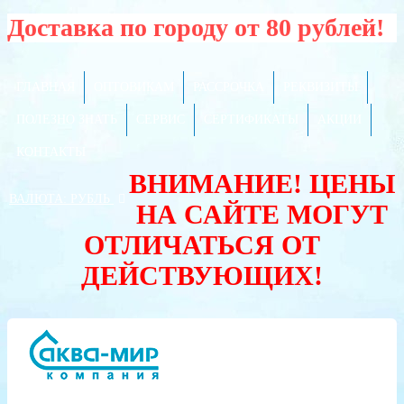
Доставка по городу от 80 рублей!
ГЛАВНАЯ
ОПТОВИКАМ
РАССРОЧКА
РЕКВИЗИТЫ
ПОЛЕЗНО ЗНАТЬ
СЕРВИС
СЕРТИФИКАТЫ
АКЦИИ
КОНТАКТЫ
ВНИМАНИЕ! ЦЕНЫ
ВАЛЮТА:
РУБЛЬ
НА САЙТЕ МОГУТ
ОТЛИЧАТЬСЯ ОТ
ДЕЙСТВУЮЩИХ!