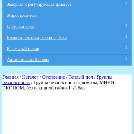
Запорная и регулирующая арматура
Жироотделители
Счётчики воды
Емкости, септики, кессоны, баки
Капельный полив
Автоматический полив
Главная
/
Каталог
/
Отопление
/
Теплый пол
/
Группы
безопасности
/ Группа безопасности для котла, МИНИ
ЭКОНОМ, без накидной гайки 1"-3 бар