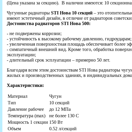
(Цена указана за секцию). В наличии имеются: 10 секционная
Чугунные радиаторы
STI Нова 10 секций
– это отопительны
имеют эстетичный дизайн, в отличие от радиаторов советс
Достоинства радиаторов
STI Hова 500:
- не подвержены коррозии;
- устойчивость к высокому рабочему давлению, гидроударам;
- увеличенная поверхностная площадь обеспечивает более 
- симпатичный внешний вид. Кроме того, обработка поверхно
эксплуатации;
- длительный срок эсплуатации – примерно 50 лет.
Благодаря всем этим достоинствам STI Hова радиаторы чугу
жилых и производственных зданиях, в индивидуальных дом
Характеристики:
Материал
Чугун
Тип
10 секций
Давление рабочее
до 12 МПа
Температура (max)
не более 130 C
Мощность 1 секции
150 Вт
Объем
0.52 л/секций