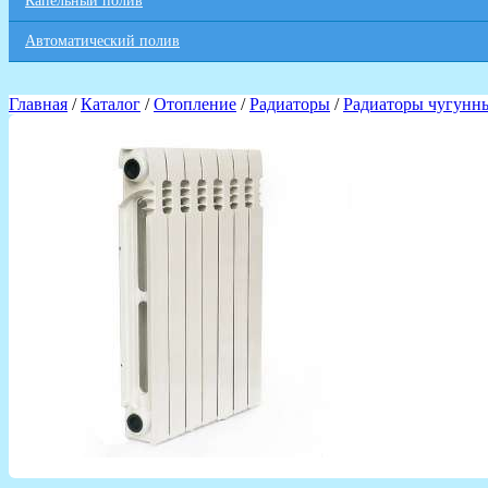
Капельный полив
Автоматический полив
Главная
/
Каталог
/
Отопление
/
Радиаторы
/
Радиаторы чугунн