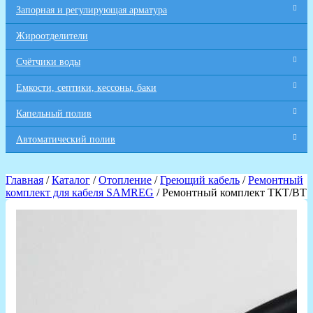
Запорная и регулирующая арматура
Жироотделители
Счётчики воды
Емкости, септики, кессоны, баки
Капельный полив
Автоматический полив
Главная
/
Каталог
/
Отопление
/
Греющий кабель
/
Ремонтный
комплект для кабеля SAMREG
/ Ремонтный комплект ТКТ/ВТ