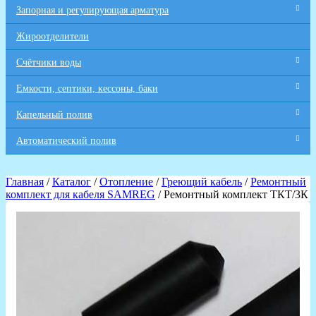
Запорная и регулирующая арматура
Жироотделители
Счётчики воды
Емкости, септики, кессоны, баки
Капельный полив
Автоматический полив
Главная
/
Каталог
/
Отопление
/
Греющий кабель
/
Ремонтный
комплект для кабеля SAMREG
/ Ремонтный комплект ТКТ/3К