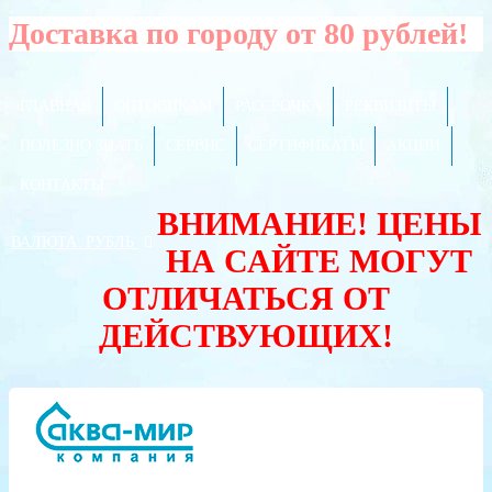
Доставка по городу от 80 рублей!
ГЛАВНАЯ
ОПТОВИКАМ
РАССРОЧКА
РЕКВИЗИТЫ
ПОЛЕЗНО ЗНАТЬ
СЕРВИС
СЕРТИФИКАТЫ
АКЦИИ
КОНТАКТЫ
ВНИМАНИЕ! ЦЕНЫ
ВАЛЮТА:
РУБЛЬ
НА САЙТЕ МОГУТ
ОТЛИЧАТЬСЯ ОТ
ДЕЙСТВУЮЩИХ!