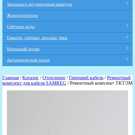
Запорная и регулирующая арматура
Жироотделители
Счётчики воды
Емкости, септики, кессоны, баки
Капельный полив
Автоматический полив
Главная
/
Каталог
/
Отопление
/
Греющий кабель
/
Ремонтный
комплект для кабеля SAMREG
/ Ремонтный комплект ТКТ/3М