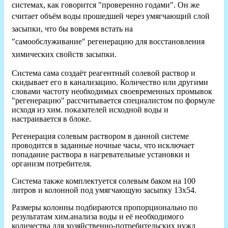
системах, как говорится "проверенно годами". Он же
считает
объём
воды
прошедшей через умягчающий слой
засыпки
, что бы вовремя встать на
"самообслуживание"
регенерацию для восстановления
химических свойств засыпки
.
Система сама создаёт реагентный солевой раствор и
скидывает его в канализацию. Количество или другими
словами частоту необходимых своевременных промывок
"регенерацию" рассчитывается специалистом по формуле
исходя из хим. показателей исходной воды и
настраивается в блоке.
Регенерация солевым раствором в данной системе
проводится в заданные ночные часы, что исключает
попадание раствора в нагревательные установки и
организм потребителя.
Система также комплектуется солевым баком на 100
литров и колонной под умягчающую засыпку 13х54.
Размеры колонны подбираются пропорционально по
результатам хим.анализа воды и её необходимого
количества для хозяйственно-потребительских нужд