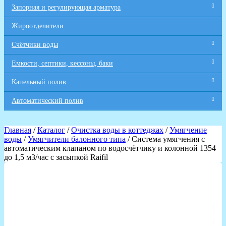
Запорная и регулирующая арматура
Жироотделители
Счётчики воды
Емкости, септики, кессоны, баки
Капельный полив
Автоматический полив
Главная
/
Каталог
/
Очистка воды в коттеджах
/
Умягчение
воды
/
Умягчители балонного типа
/ Система умягчения с
автоматическим клапаном по водосчётчику и колонной 1354
до 1,5 м3/час с засыпкой Raifil