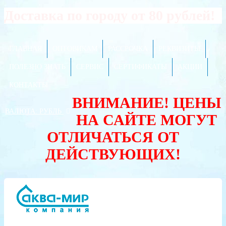
Доставка по городу от 80 рублей!
ГЛАВНАЯ
ОПТОВИКАМ
РАССРОЧКА
РЕКВИЗИТЫ
ПОЛЕЗНО ЗНАТЬ
СЕРВИС
СЕРТИФИКАТЫ
АКЦИИ
КОНТАКТЫ
ВНИМАНИЕ! ЦЕНЫ
ВАЛЮТА:
РУБЛЬ
НА САЙТЕ МОГУТ
ОТЛИЧАТЬСЯ ОТ
ДЕЙСТВУЮЩИХ!