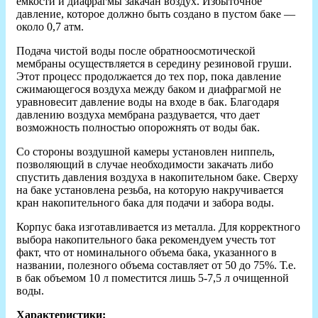
емкости и диафрагмы закачан воздух. Избыточное
давление, которое должно быть создано в пустом баке —
около 0,7 атм.
Подача чистой воды после обратноосмотической
мембраны осуществляется в середину резиновой груши.
Этот процесс продолжается до тех пор, пока давление
сжимающегося воздуха между баком и диафрагмой не
уравновесит давление воды на входе в бак. Благодаря
давлению воздуха мембрана раздувается, что дает
возможность полностью опорожнять от воды бак.
Со стороны воздушной камеры установлен ниппель,
позволяющий в случае необходимости закачать либо
спустить давления воздуха в накопительном баке. Сверху
на баке установлена резьба, на которую накручивается
кран накопительного бака для подачи и забора воды.
Корпус бака изготавливается из металла. Для корректного
выбора накопительного бака рекомендуем учесть тот
факт, что от номинального объема бака, указанного в
названии, полезного объема составляет от 50 до 75%. Т.е.
в бак объемом 10 л поместится лишь 5-7,5 л очищенной
воды.
Характеристики: