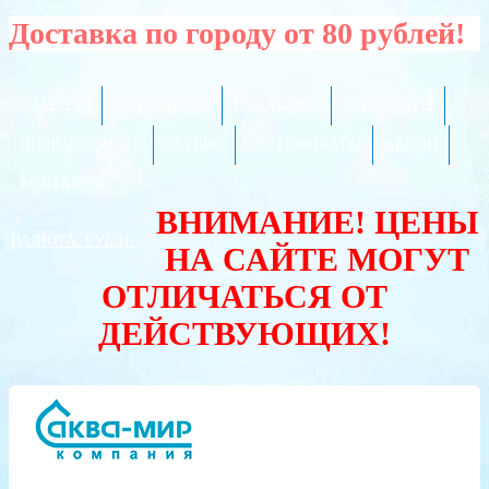
Доставка по городу от 80 рублей!
ГЛАВНАЯ
ОПТОВИКАМ
РАССРОЧКА
РЕКВИЗИТЫ
ПОЛЕЗНО ЗНАТЬ
СЕРВИС
СЕРТИФИКАТЫ
АКЦИИ
КОНТАКТЫ
ВНИМАНИЕ! ЦЕНЫ
ВАЛЮТА:
РУБЛЬ
НА САЙТЕ МОГУТ
ОТЛИЧАТЬСЯ ОТ
ДЕЙСТВУЮЩИХ!