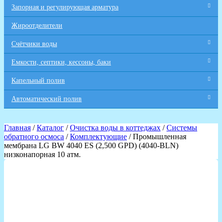
Запорная и регулирующая арматура
Жироотделители
Счётчики воды
Емкости, септики, кессоны, баки
Капельный полив
Автоматический полив
Главная
/
Каталог
/
Очистка воды в коттеджах
/
Системы
обратного осмоса
/
Комплектующие
/ Промышленная
мембрана LG BW 4040 ES (2,500 GPD) (4040-BLN)
низконапорная 10 атм.