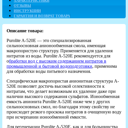
ХАРАКТЕРИСТИКИ
ОТЗЫВЫ
ИНСТРУКЦИИ
ГАРАНТИЯ И ВОЗВРАТ ТОВАРА
Описание товара:
Purolite A-520E — это специализированная
сильноосновная анионообменная смола, имеющая
макропористую структуру. Применяется для удаления
нитратов из воды. Purolite A-520E рекомендуется для
о
бработки вод с высоким содержанием нитратов в
промышленной и бытовой водоподготовки
, применима
для обработки воды питьевого назначения.
Специфическая макропористая анионитная структура A-
520E позволяет достичь высокой селективности к
нитратам, что делает возможным их удаление даже при
наличии высокого содержания сульфатов. Ионообменная
емкость анионита Purolite A-520E ниже чем у других
сильноосновных смол, но благодаря этому свойству не
происходит резкого проскока нитратов в очищенную воду
при исчерпании ионообменной емкости.
Для регенерации Purolite A-520E, как и для большинства