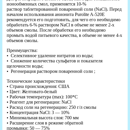
ионообменных смол, применяется 10-%
раствор таблетированной поваренной соли (NaCl). Перед
началом использования анионита Purolite A-520E
рекомендуется его подготовить, для чего его необходимо
обработать 6-% раствором NaCl в объеме не менее 2-х
объемов смолы. После обработки его необходимо
промыть водой питьевого качества, в объеме не менее 4-х
объемов смолы.
Преимущества:
• Селективное удаление нитратов из воды;
• Снижение количества сульфатов и показателя
щелочности воды;
• Регенерация раствором поваренной соли ;
Технические характеристики
• Страна происхождения: США
• Цвет: Желтовато-белый
• Рабочая температура (max): 100*С
• Реагент для регенерации: NaCl
• Расход соли на регенерацию: 250 г/л cмолы
• Концентрация NaCl: 3 — 10%
• Минимальная высота слоя: 700 мм
• Расширение слоя в режиме обратной
промывки: 50 — 75%