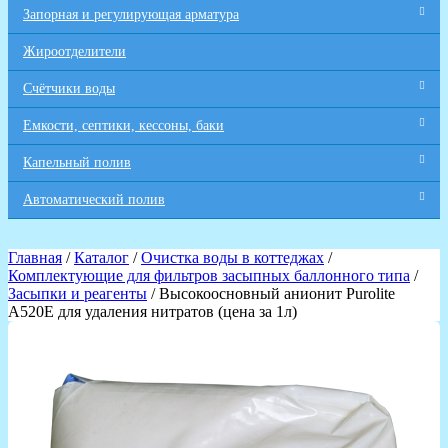
Запорная и регулирующая арматура
Жироотделители
Счётчики воды
Емкости, септики, кессоны, баки
Капельный полив
Автоматический полив
Главная
/
Каталог
/
Очистка воды в коттеджах
/
Комплектующие для фильтров засыпных баллонного типа
/
Засыпки и реагенты
/ Высокоосновный анионит Purolite
А520Е для удаления нитратов (цена за 1л)