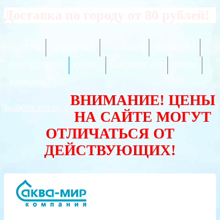
Доставка по городу от 80 рублей!
ГЛАВНАЯ
ОПТОВИКАМ
РАССРОЧКА
РЕКВИЗИТЫ
ПОЛЕЗНО ЗНАТЬ
СЕРВИС
СЕРТИФИКАТЫ
АКЦИИ
КОНТАКТЫ
ВНИМАНИЕ! ЦЕНЫ
ВАЛЮТА:
РУБЛЬ
НА САЙТЕ МОГУТ
ОТЛИЧАТЬСЯ ОТ
ДЕЙСТВУЮЩИХ!