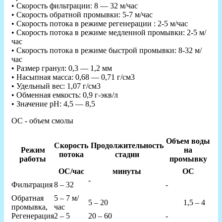
• Скорость фильтрации: 8 — 32 м/час
• Скорость обратной промывки: 5-7 м/час
• Скорость потока в режиме регенерации : 2-5 м/час
• Скорость потока в режиме медленной промывки: 2-5 м/
час
• Скорость потока в режиме быстрой промывки: 8-32 м/
час
• Размер гранул: 0,3 — 1,2 мм
• Насыпная масса: 0,68 — 0,71 г/см3
• Удельный вес: 1,07 г/см3
• Обменная емкость: 0,9 г-экв/л
• Значение pH: 4,5 — 8,5
ОС - объем смолы
Объем воды
Скорость
Продолжительность
Режим
на
потока
стадии
работы
промывку
ОС/час
минуты
ОС
-
Фильтрация
8 – 32
-
Обратная
5 – 7 м/
5 – 20
1,5 – 4
промывка,
час
Регенерация
2 – 5
20 – 60
-