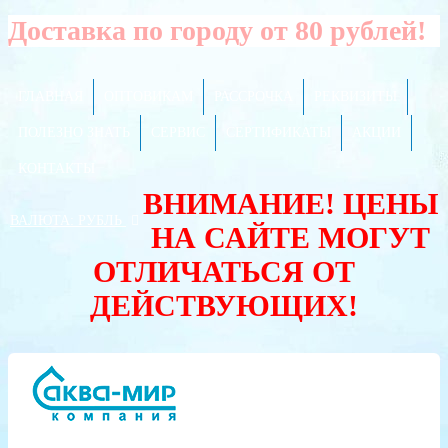
Доставка по городу от 80 рублей!
ГЛАВНАЯ
ОПТОВИКАМ
РАССРОЧКА
РЕКВИЗИТЫ
ПОЛЕЗНО ЗНАТЬ
СЕРВИС
СЕРТИФИКАТЫ
АКЦИИ
КОНТАКТЫ
ВНИМАНИЕ! ЦЕНЫ
ВАЛЮТА:
РУБЛЬ
НА САЙТЕ МОГУТ
ОТЛИЧАТЬСЯ ОТ
ДЕЙСТВУЮЩИХ!