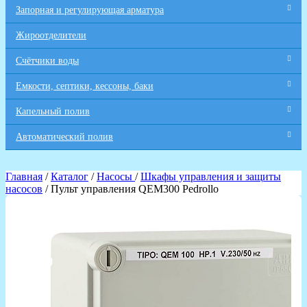
Запорная и регулирующая арматура
Жироотделители
Счётчики воды
Емкости, септики, кессоны, баки
Капельный полив
Автоматический полив
Главная
/
Каталог
/
Насосы
/
Шкафы управления и защиты
насосов
/ Пульт управления QEM300 Pedrollo