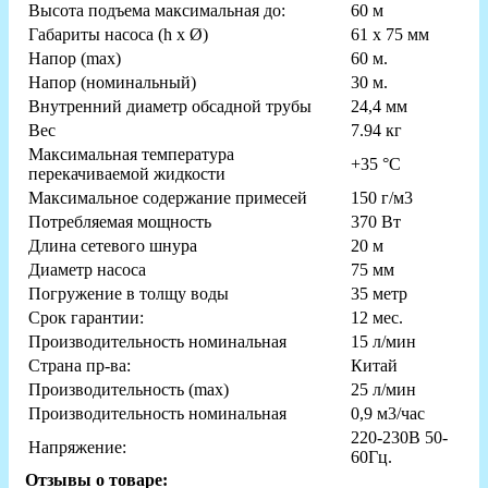
Высота подъема максимальная до:
60 м
Габариты насоса (h х Ø)
61 х 75 мм
Напор (max)
60 м.
Напор (номинальный)
30 м.
Внутренний диаметр обсадной трубы
24,4 мм
Вес
7.94 кг
Максимальная температура
+35 °С
перекачиваемой жидкости
Максимальное содержание примесей
150 г/м3
Потребляемая мощность
370 Вт
Длина сетевого шнура
20 м
Диаметр насоса
75 мм
Погружение в толщу воды
35 метр
Срок гарантии:
12 мес.
Производительность номинальная
15 л/мин
Страна пр-ва:
Китай
Производительность (max)
25 л/мин
Производительность номинальная
0,9 м3/час
220-230В 50-
Напряжение:
60Гц.
Отзывы о товаре: