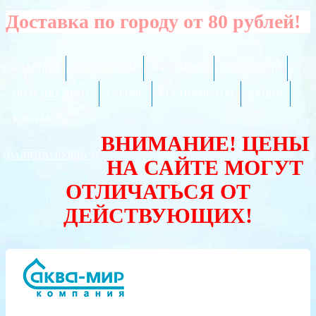
Доставка по городу от 80 рублей!
ГЛАВНАЯ
ОПТОВИКАМ
РАССРОЧКА
РЕКВИЗИТЫ
ПОЛЕЗНО ЗНАТЬ
СЕРВИС
СЕРТИФИКАТЫ
АКЦИИ
КОНТАКТЫ
ВНИМАНИЕ! ЦЕНЫ
ВАЛЮТА:
РУБЛЬ
НА САЙТЕ МОГУТ
ОТЛИЧАТЬСЯ ОТ
ДЕЙСТВУЮЩИХ!