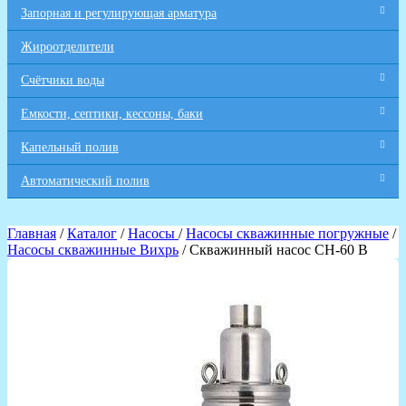
Запорная и регулирующая арматура
Жироотделители
Счётчики воды
Емкости, септики, кессоны, баки
Капельный полив
Автоматический полив
Главная
/
Каталог
/
Насосы
/
Насосы скважинные погружные
/
Насосы скважинные Вихрь
/ Скважинный насос СН-60 В