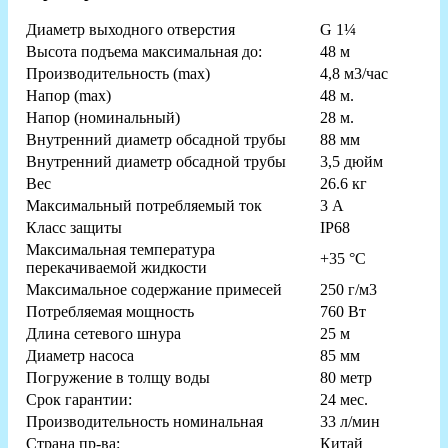
Диаметр выходного отверстия
G 1¼
Высота подъема максимальная до:
48 м
Производительность (max)
4,8 м3/час
Напор (max)
48 м.
Напор (номинальный)
28 м.
Внутренний диаметр обсадной трубы
88 мм
Внутренний диаметр обсадной трубы
3,5 дюйм
Вес
26.6 кг
Максимальный потребляемый ток
3 А
Класс защиты
IP68
Максимальная температура
+35 °С
перекачиваемой жидкости
Максимальное содержание примесей
250 г/м3
Потребляемая мощность
760 Вт
Длина сетевого шнура
25 м
Диаметр насоса
85 мм
Погружение в толщу воды
80 метр
Срок гарантии:
24 мес.
Производительность номинальная
33 л/мин
Страна пр-ва:
Китай