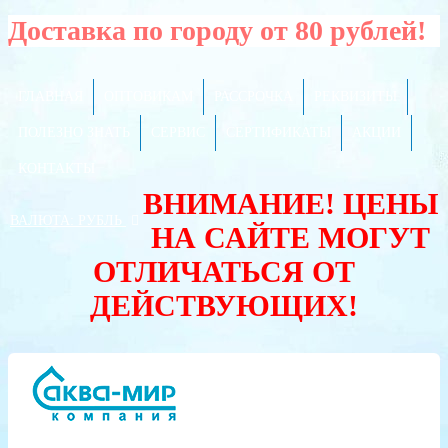
Доставка по городу от 80 рублей!
ГЛАВНАЯ
ОПТОВИКАМ
РАССРОЧКА
РЕКВИЗИТЫ
ПОЛЕЗНО ЗНАТЬ
СЕРВИС
СЕРТИФИКАТЫ
АКЦИИ
КОНТАКТЫ
ВНИМАНИЕ! ЦЕНЫ
ВАЛЮТА:
РУБЛЬ
НА САЙТЕ МОГУТ
ОТЛИЧАТЬСЯ ОТ
ДЕЙСТВУЮЩИХ!