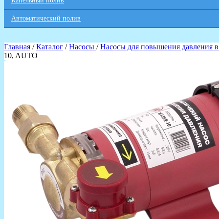
Капельный полив
Автоматический полив
Главная
/
Каталог
/
Насосы
/
Насосы для повышения давления в
10, AUTO