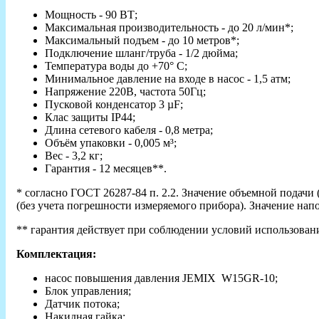
Мощность - 90 ВТ;
Максимальная производительность - до 20 л/мин*;
Максимальный подъем - до 10 метров*;
Подключение шланг/труба - 1/2 дюйма;
Температура воды до +70° С;
Минимальное давление на входе в насос - 1,5 атм;
Напряжение 220В, частота 50Гц;
Пусковой конденсатор 3 µF;
Клас защиты IP44;
Длина сетевого кабеля - 0,8 метра;
Объём упаковки - 0,005 м³;
Вес - 3,2 кг;
Гарантия - 12 месяцев**.
* cогласно ГОСТ 26287-84 п. 2.2. Значение объемной подач
(без учета погрешности измеряемого прибора). Значение на
** гарантия действует при соблюдении условий использован
Комплектация:
насос повышения давления JEMIX W15GR-10;
Блок управления;
Датчик потока;
Накидная гайка;