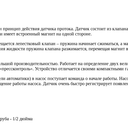
н принцип действия датчика протока. Датчик состоит из клапана
и имеет встроенный магнит на одной стороне.
щается лепестковый клапан – пружина начинает сжиматься, а ма
ения жидкости пружина клапана разжимается, перемещая магнит 
льшой производительностью. Работает на определение двух велич
«прессконтроль». Устройство отличается своими компактными га
ели автоматики) в насос поступает команда о начале работы. На
щение работы насоса. Датчик очень быстро регистрирует появлен
руба - 1/2 дюйма