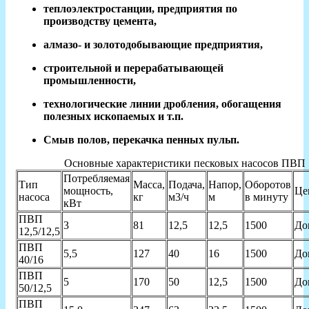
теплоэлектростанции, предприятия по
производству цемента,
алмазо- и золотодобывающие предприятия,
строительной и перерабатывающей
промышленности,
технологические линии дробления, обогащения
полезных ископаемых и т.п.
Смыв полов, перекачка пенных пульп.
Основные характеристики песковых насосов ПВП
Потребляемая
Тип
Масса,
Подача,
Напор,
Оборотов
мощность,
Це
насоса
кг
м3/ч
м
в минуту
кВт
ПВП
3
81
12,5
12,5
1500
До
12,5/12,5
ПВП
5,5
127
40
16
1500
До
40/16
ПВП
5
170
50
12,5
1500
До
50/12,5
ПВП