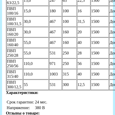
15,0
247
63
22,5
1500
До
63/22,5
ПВП
15,0
180
100
16
1500
До
100/16
ПВП
30,0
467
100
31,5
1500
До
100/31,5
ПВП
30,0
467
160
20
1500
До
160/20
ПВП
55,0
467
160
40
1500
До
160/40
ПВП
55,0
531
250
28
1500
До
250/28
ПВП
110,0
971
250
56
1500
До
250/56
ПВП
110,0
1003
315
40
1500
До
315/40
ПВП
55
531
300
12,5
1500
До
300/12,5
Характеристики:
Срок гарантии:
24 мес.
Напряжение:
380 В
Отзывы о товаре: