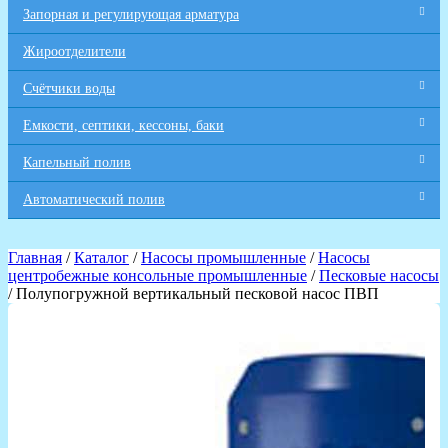
Запорная и регулирующая арматура
Жироотделители
Счётчики воды
Емкости, септики, кессоны, баки
Капельный полив
Автоматический полив
Главная
/
Каталог
/
Насосы промышленные
/
Насосы
центробежные консольные промышленные
/
Песковые насосы
/ Полупогружной вертикальный песковой насос ПВП