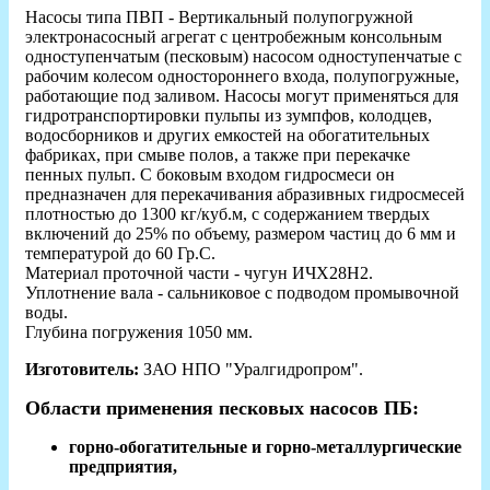
Насосы типа ПВП - Вертикальный полупогружной
электронасосный агрегат с центробежным консольным
одноступенчатым (песковым) насосом одноступенчатые с
рабочим колесом одностороннего входа, полупогружные,
работающие под заливом. Насосы могут применяться для
гидротранспортировки пульпы из зумпфов, колодцев,
водосборников и других емкостей на обогатительных
фабриках, при смыве полов, а также при перекачке
пенных пульп. С боковым входом гидросмеси он
предназначен для перекачивания абразивных гидросмесей
плотностью до 1300 кг/куб.м, с содержанием твердых
включений до 25% по объему, размером частиц до 6 мм и
температурой до 60 Гр.С.
Материал проточной части - чугун ИЧХ28Н2.
Уплотнение вала - сальниковое с подводом промывочной
воды.
Глубина погружения 1050 мм.
Изготовитель:
ЗАО НПО "Уралгидропром".
Области применения песковых насосов ПБ:
горно-обогатительные и горно-металлургические
предприятия,