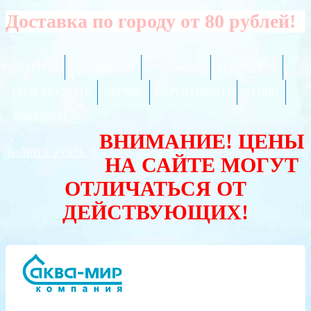
Доставка по городу от 80 рублей!
ГЛАВНАЯ
ОПТОВИКАМ
РАССРОЧКА
РЕКВИЗИТЫ
ПОЛЕЗНО ЗНАТЬ
СЕРВИС
СЕРТИФИКАТЫ
АКЦИИ
КОНТАКТЫ
ВНИМАНИЕ! ЦЕНЫ
ВАЛЮТА:
РУБЛЬ
НА САЙТЕ МОГУТ
ОТЛИЧАТЬСЯ ОТ
ДЕЙСТВУЮЩИХ!