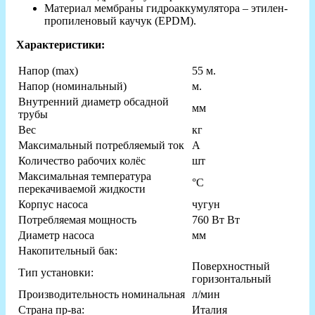
Материал мембраны гидроаккумулятора – этилен-
пропиленовый каучук (EPDM).
Характеристики:
Напор (max)
55 м.
Напор (номинальный)
м.
Внутренний диаметр обсадной
мм
трубы
Вес
кг
Максимальный потребляемый ток
А
Количество рабочих колёс
шт
Максимальная температура
°С
перекачиваемой жидкости
Корпус насоса
чугун
Потребляемая мощность
760 Вт Вт
Диаметр насоса
мм
Накопительный бак:
Поверхностный
Тип установки:
горизонтальный
Производительность номинальная
л/мин
Страна пр-ва:
Италия