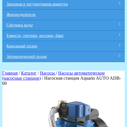
Запорная и регулирующая арматура
Жироотделители
Счётчики воды
Емкости, септики, кессоны, баки
Капельный полив
Автоматический полив
Главная
/
Каталог
/
Насосы
/
Насосы автоматические
(насосные станции)
/ Насосная станция Aquario AUTO ADB-
60