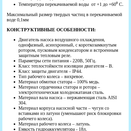
Температура перекачиваемой воды от +1 до +60⁰ С.
Максимальный размер твердых частиц в перекачиваемой
воде 0,1мм
КОНСТРУКТИВНЫЕ ОСОБЕННОСТИ:
Двигатель насоса воздушного охлаждения,
однофазный, асинхронный, с короткозамкнутым
ротором, пусковым конденсатором и встроенным
защитным тепловым реле.
Параметры сети питания - 220В, 50Гц.
Класс теплостойкости изоляции двигателя – В.
Класс защиты двигателя – IP44.
Тип рабочего колеса – вихревое.
Материал обмотки статора – 100% медь.
Материал сердечника статора и ротора –
электротехническая холоднокатаная сталь.
Материал вала насоса – нержавеющая сталь AISI
304.
Материал корпуса насосной части – чугун со
вставками из латуни (уменьшают риск блокировки
рабочего колеса).
Материал рабочего колеса – латунь.
Емкость гидроаккумулятора - 18л.