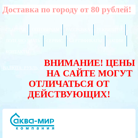
Доставка по городу от 80 рублей!
ГЛАВНАЯ
ОПТОВИКАМ
РАССРОЧКА
РЕКВИЗИТЫ
ПОЛЕЗНО ЗНАТЬ
СЕРВИС
СЕРТИФИКАТЫ
АКЦИИ
КОНТАКТЫ
ВНИМАНИЕ! ЦЕНЫ
ВАЛЮТА:
РУБЛЬ
НА САЙТЕ МОГУТ
ОТЛИЧАТЬСЯ ОТ
ДЕЙСТВУЮЩИХ!