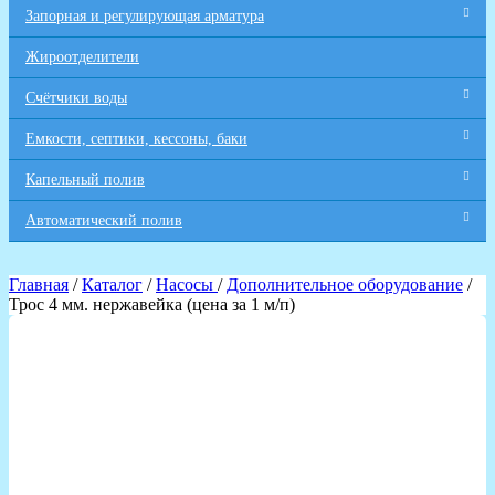
Запорная и регулирующая арматура
Жироотделители
Счётчики воды
Емкости, септики, кессоны, баки
Капельный полив
Автоматический полив
Главная
/
Каталог
/
Насосы
/
Дополнительное оборудование
/
Трос 4 мм. нержавейка (цена за 1 м/п)