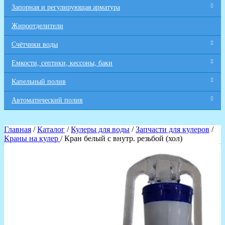
Запорная и регулирующая арматура
Жироотделители
Счётчики воды
Емкости, септики, кессоны, баки
Капельный полив
Автоматический полив
Главная
/
Каталог
/
Кулеры для воды
/
Запчасти для кулеров
/
Краны на кулер
/ Кран белый с внутр. резьбой (хол)