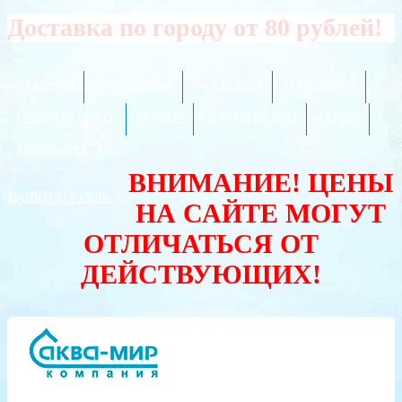
Доставка по городу от 80 рублей!
ГЛАВНАЯ
ОПТОВИКАМ
РАССРОЧКА
РЕКВИЗИТЫ
ПОЛЕЗНО ЗНАТЬ
СЕРВИС
СЕРТИФИКАТЫ
АКЦИИ
КОНТАКТЫ
ВНИМАНИЕ! ЦЕНЫ
ВАЛЮТА:
РУБЛЬ
НА САЙТЕ МОГУТ
ОТЛИЧАТЬСЯ ОТ
ДЕЙСТВУЮЩИХ!