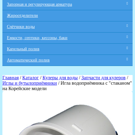
Запорная и регулирующая арматура
Жироотделители
Счётчики воды
Емкости, септики, кессоны, баки
Капельный полив
Автоматический полив
Главная
/
Каталог
/
Кулеры для воды
/
Запчасти для кулеров
/
Иглы и бутылоприёмники
/ Игла водоприёмника с "стаканом"
на Корейские модели