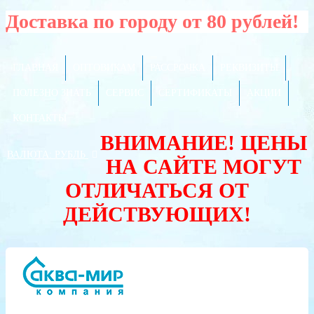
Доставка по городу от 80 рублей!
ГЛАВНАЯ
ОПТОВИКАМ
РАССРОЧКА
РЕКВИЗИТЫ
ПОЛЕЗНО ЗНАТЬ
СЕРВИС
СЕРТИФИКАТЫ
АКЦИИ
КОНТАКТЫ
ВНИМАНИЕ! ЦЕНЫ
ВАЛЮТА:
РУБЛЬ
НА САЙТЕ МОГУТ
ОТЛИЧАТЬСЯ ОТ
ДЕЙСТВУЮЩИХ!