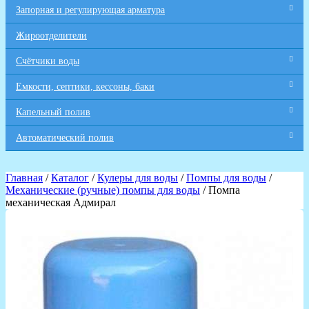
Запорная и регулирующая арматура
Жироотделители
Счётчики воды
Емкости, септики, кессоны, баки
Капельный полив
Автоматический полив
Главная
/
Каталог
/
Кулеры для воды
/
Помпы для воды
/
Механические (ручные) помпы для воды
/ Помпа
механическая Адмирал