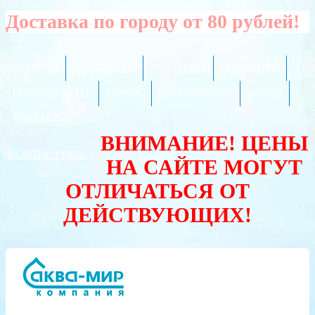
Доставка по городу от 80 рублей!
ГЛАВНАЯ
ОПТОВИКАМ
РАССРОЧКА
РЕКВИЗИТЫ
ПОЛЕЗНО ЗНАТЬ
СЕРВИС
СЕРТИФИКАТЫ
АКЦИИ
КОНТАКТЫ
ВНИМАНИЕ! ЦЕНЫ
ВАЛЮТА:
РУБЛЬ
НА САЙТЕ МОГУТ
ОТЛИЧАТЬСЯ ОТ
ДЕЙСТВУЮЩИХ!