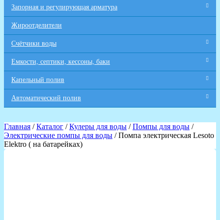
Запорная и регулирующая арматура
Жироотделители
Счётчики воды
Емкости, септики, кессоны, баки
Капельный полив
Автоматический полив
Главная
/
Каталог
/
Кулеры для воды
/
Помпы для воды
/
Электрические помпы для воды
/ Помпа электрическая Lesoto
Elektro ( на батарейках)