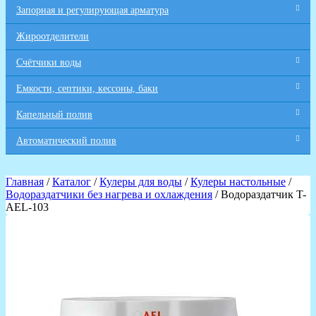
Запорная и регулирующая арматура
Жироотделители
Счётчики воды
Емкости, септики, кессоны, баки
Капельный полив
Автоматический полив
Главная
/
Каталог
/
Кулеры для воды
/
Кулеры настольные
/
Водораздатчики без нагрева и охлаждения
/ Водораздатчик T-
AEL-103