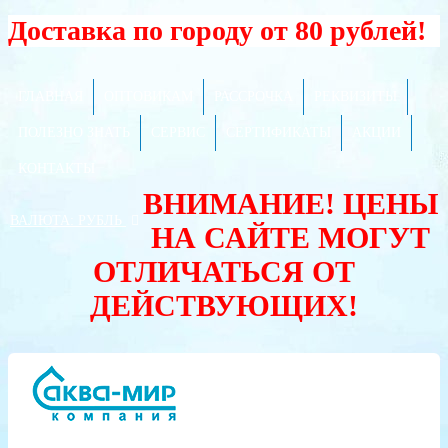
Доставка по городу от 80 рублей!
ГЛАВНАЯ
ОПТОВИКАМ
РАССРОЧКА
РЕКВИЗИТЫ
ПОЛЕЗНО ЗНАТЬ
СЕРВИС
СЕРТИФИКАТЫ
АКЦИИ
КОНТАКТЫ
ВНИМАНИЕ! ЦЕНЫ
ВАЛЮТА:
РУБЛЬ
НА САЙТЕ МОГУТ
ОТЛИЧАТЬСЯ ОТ
ДЕЙСТВУЮЩИХ!