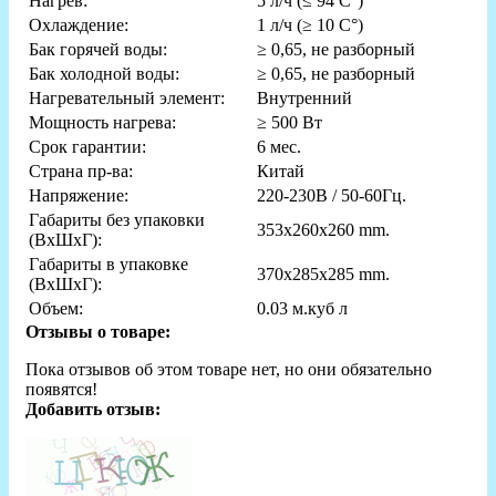
Нагрев:
5 л/ч (≤ 94 C°)
Охлаждение:
1 л/ч (≥ 10 C°)
Бак горячей воды:
≥ 0,65, не разборный
Бак холодной воды:
≥ 0,65, не разборный
Нагревательный элемент:
Внутренний
Мощность нагрева:
≥ 500 Вт
Срок гарантии:
6 мес.
Страна пр-ва:
Китай
Напряжение:
220-230В / 50-60Гц.
Габариты без упаковки
353x260x260 mm.
(ВxШxГ):
Габариты в упаковке
370x285x285 mm.
(ВxШxГ):
Объем:
0.03 м.куб л
Отзывы о товаре:
Пока отзывов об этом товаре нет, но они обязательно
появятся!
Добавить отзыв: