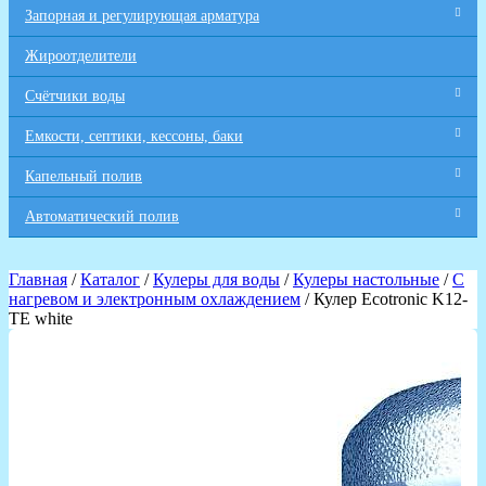
Запорная и регулирующая арматура
Жироотделители
Счётчики воды
Емкости, септики, кессоны, баки
Капельный полив
Автоматический полив
Главная
/
Каталог
/
Кулеры для воды
/
Кулеры настольные
/
С
нагревом и электронным охлаждением
/ Кулер Ecotronic K12-
TE white