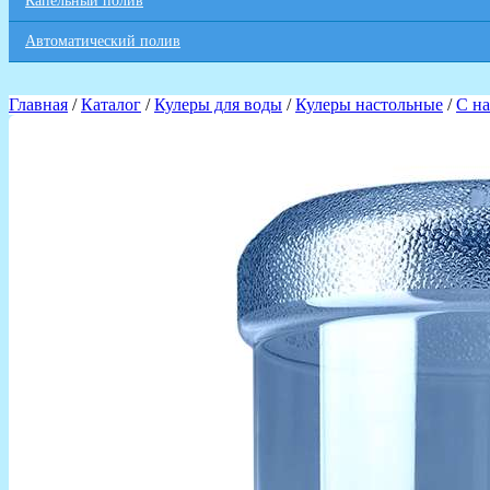
Капельный полив
Автоматический полив
Главная
/
Каталог
/
Кулеры для воды
/
Кулеры настольные
/
С н