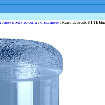
агревом и электронным охлаждением
/ Кулер Ecotronic K1-TE blu